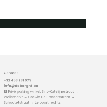
Contact
+32 468 281 073
info@deborght.be
🅿️ Privé parking winkel: Sint-Katelijnestraat →
Wollemarkt → Goswin De Stassartstraat →
Schoutetstraat → 2e poort rechts.