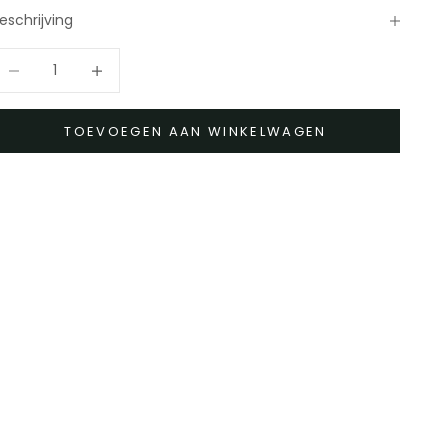
eschrijving
antal verlagen
Aantal verhogen
TOEVOEGEN AAN WINKELWAGEN