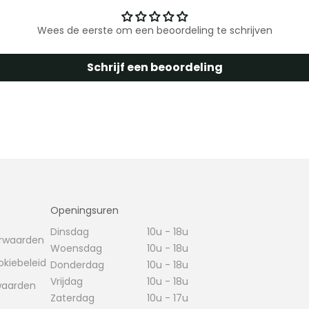
Wees de eerste om een beoordeling te schrijven
Schrijf een beoordeling
Openingsuren
Dinsdag
10u - 18u
rwaarden
Woensdag
10u - 18u
okiebeleid
Donderdag
10u - 18u
Vrijdag
10u - 18u
waarden
Zaterdag
10u - 17u