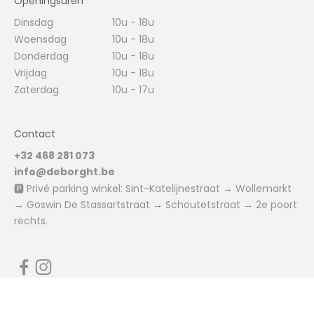
Openingsuren
Dinsdag
10u - 18u
Woensdag
10u - 18u
Donderdag
10u - 18u
Vrijdag
10u - 18u
Zaterdag
10u - 17u
Contact
+32 468 281 073
info@deborght.be
🅿️ Privé parking winkel: Sint-Katelijnestraat → Wollemarkt
→ Goswin De Stassartstraat → Schoutetstraat → 2e poort
rechts.
© 2026 - DE BORGHT